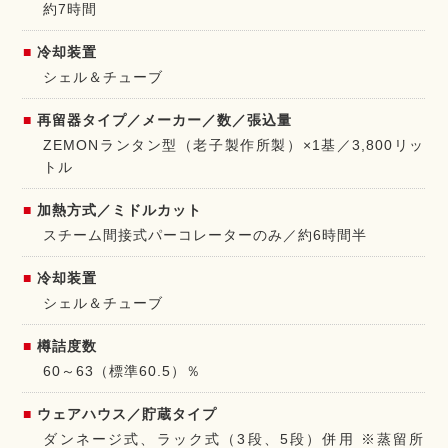
約7時間
冷却装置
シェル＆チューブ
再留器タイプ／メーカー／数／張込量
ZEMONランタン型（老子製作所製）×1基／3,800リッ
トル
加熱方式／ミドルカット
スチーム間接式パーコレーターのみ／約6時間半
冷却装置
シェル＆チューブ
樽詰度数
60～63（標準60.5）％
ウェアハウス／貯蔵タイプ
ダンネージ式、ラック式（3段、5段）併用 ※蒸留所