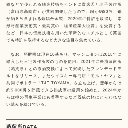
鐘などで使われる鋳造技術をヒントに貴彦氏と老子製作所
（富山県高岡市）が共同開発したもので、銅が約90％、錫
が約８％含まれる銅錫合金製。2020年に特許を取得し、素
形材産業技術賞・最高賞の「経済産業大臣賞」を受賞する
など、日本の伝統技術を用いた革新的なスチルとして英国
でも特許を取得するなど大きな注目を集めている。
なお、発酵槽は現在10基あり、マッシュタンは2018年に
導入した三宅製作所製のものを使用。2021年に長濱蒸留所
（滋賀県）との原酒交換によって実現したブレンデッドモ
ルトをリリース、またウイスキー専門店「モルトヤマ」と
共同でボトラー「T&T TOYAMA」を立ち上げ、翌年からは
約5,000樽を貯蔵できる熟成庫の運用を始めた。2024年か
らは樽の再生事業にも着手するなど既成の枠にとらわれな
い試みを続けている。
蒸留所DATA