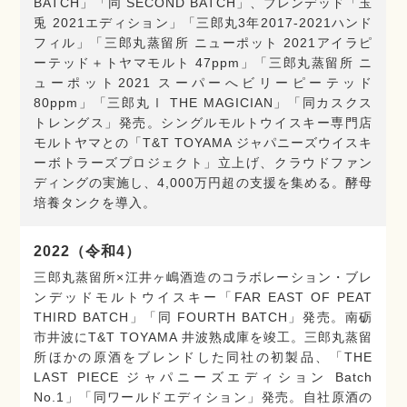
BATCH」「同 SECOND BATCH」、ブレンデッド「玉
兎 2021エディション」「三郎丸3年2017-2021ハンド
フィル」「三郎丸蒸留所 ニューポット 2021アイラピ
ーテッド＋トヤマモルト 47ppm」「三郎丸蒸留所 ニ
ューポット2021 スーパーへビリーピーテッド
80ppm」「三郎丸Ⅰ THE MAGICIAN」「同カスクス
トレングス」発売。シングルモルトウイスキー専門店
モルトヤマとの「T&T TOYAMA ジャパニーズウイスキ
ーボトラーズプロジェクト」立上げ、クラウドファン
ディングの実施し、4,000万円超の支援を集める。酵母
培養タンクを導入。
2022（令和4）
三郎丸蒸留所×江井ヶ嶋酒造のコラボレーション・ブレ
ンデッドモルトウイスキー「FAR EAST OF PEAT
THIRD BATCH」「同 FOURTH BATCH」発売。南砺
市井波にT&T TOYAMA 井波熟成庫を竣工。三郎丸蒸留
所ほかの原酒をブレンドした同社の初製品、「THE
LAST PIECE ジャパニーズエディション Batch
No.1」「同ワールドエディション」発売。自社原酒の