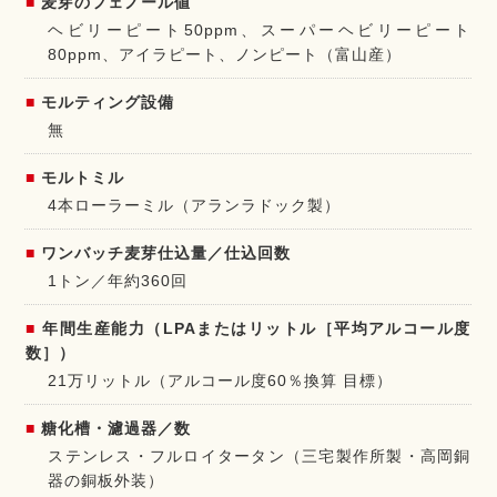
麦芽のフェノール値
ヘビリーピート50ppm、スーパーヘビリーピート
80ppm、アイラピート、ノンピート（富山産）
モルティング設備
無
モルトミル
4本ローラーミル（アランラドック製）
ワンバッチ麦芽仕込量／仕込回数
1トン／年約360回
年間生産能力（LPAまたはリットル［平均アルコール度
数］）
21万リットル（アルコール度60％換算 目標）
糖化槽・濾過器／数
ステンレス・フルロイタータン（三宅製作所製・高岡銅
器の銅板外装）