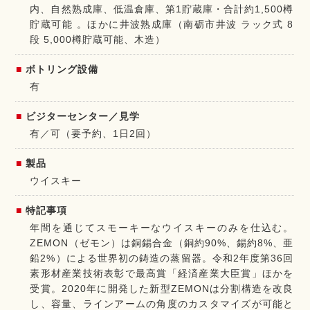
内、自然熟成庫、低温倉庫、第1貯蔵庫・合計約1,500樽
貯蔵可能 。ほかに井波熟成庫（南砺市井波 ラック式 8
段 5,000樽貯蔵可能、木造）
ボトリング設備
有
ビジターセンター／見学
有／可（要予約、1日2回）
製品
ウイスキー
特記事項
年間を通じてスモーキーなウイスキーのみを仕込む。
ZEMON（ゼモン）は銅錫合金（銅約90%、錫約8%、亜
鉛2%）による世界初の鋳造の蒸留器。令和2年度第36回
素形材産業技術表彰で最高賞「経済産業大臣賞」ほかを
受賞。2020年に開発した新型ZEMONは分割構造を改良
し、容量、ラインアームの角度のカスタマイズが可能と