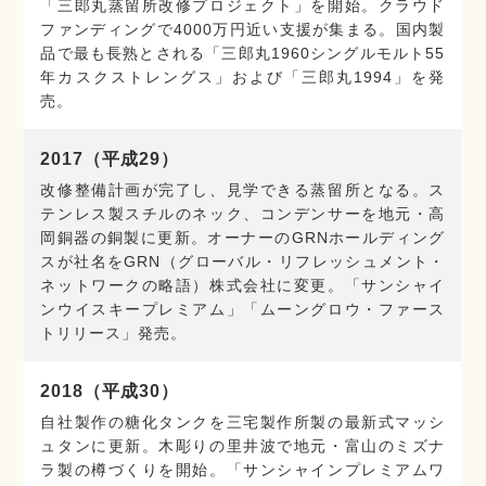
「三郎丸蒸留所改修プロジェクト」を開始。クラウド
ファンディングで4000万円近い支援が集まる。国内製
品で最も長熟とされる「三郎丸1960シングルモルト55
年カスクストレングス」および「三郎丸1994」を発
売。
2017（平成29）
改修整備計画が完了し、見学できる蒸留所となる。ス
テンレス製スチルのネック、コンデンサーを地元・高
岡銅器の銅製に更新。オーナーのGRNホールディング
スが社名をGRN（グローバル・リフレッシュメント・
ネットワークの略語）株式会社に変更。「サンシャイ
ンウイスキープレミアム」「ムーングロウ・ファース
トリリース」発売。
2018（平成30）
自社製作の糖化タンクを三宅製作所製の最新式マッシ
ュタンに更新。木彫りの里井波で地元・富山のミズナ
ラ製の樽づくりを開始。「サンシャインプレミアムワ