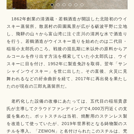
1862年創業の清酒蔵・若鶴酒造が開設した北陸初のウイ
スキー蒸留所。散居村の田園風景が広がる砺波平野に立地
し、飛騨の山々から富山湾に注ぐ庄川の清冽な水で酒造り
を行う。若鶴酒造がウイスキー造りを始めたのは二代目・
稲垣小太郎氏のころ。戦後の混乱期に米以外の原料からア
ルコールを作り出す方法を模索していた小太郎氏は、ウイ
スキーに目を付け、1952年に製造免許を取得。翌年「サン
シャインウイスキー」を世に出した。その直後、火災に見
舞われるなどの紆余曲折を経て、2017年に再出発を果たし
たのが現在の三郎丸蒸留所だ。
老朽化した設備の改修にあたっては、五代目の稲垣貴彦
氏が主導してクラウドファンディングで4,000万円近くの支
援を集めた。ポットスチルは当初、焼酎用のステンレス製
を改造して使っていたが、2019年世界初となる鋳物製のス
チルを導入。「ZEMON」と名付けられたこのスチルは、梵