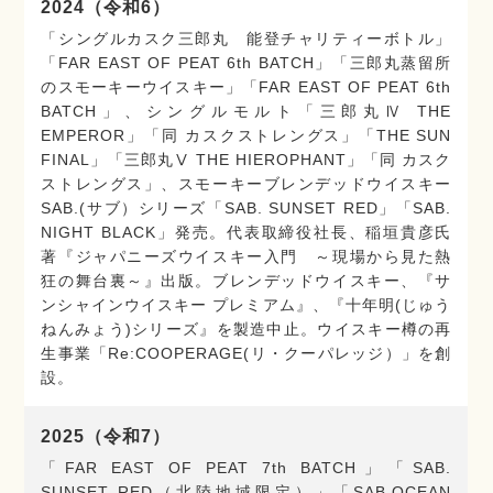
2024（令和6）
「シングルカスク三郎丸 能登チャリティーボトル」
「FAR EAST OF PEAT 6th BATCH」「三郎丸蒸留所
のスモーキーウイスキー」「FAR EAST OF PEAT 6th
BATCH」、シングルモルト「三郎丸Ⅳ THE
EMPEROR」「同 カスクストレングス」「THE SUN
FINAL」「三郎丸Ⅴ THE HIEROPHANT」「同 カスク
ストレングス」、スモーキーブレンデッドウイスキー
SAB.(サブ）シリーズ「SAB. SUNSET RED」「SAB.
NIGHT BLACK」発売。代表取締役社長、稲垣貴彦氏
著『ジャパニーズウイスキー入門 ～現場から見た熱
狂の舞台裏～』出版。ブレンデッドウイスキー、『サ
ンシャインウイスキー プレミアム』、『十年明(じゅう
ねんみょう)シリーズ』を製造中止。ウイスキー樽の再
生事業「Re:COOPERAGE(リ・クーパレッジ）」を創
設。
2025（令和7）
「FAR EAST OF PEAT 7th BATCH」「SAB.
SUNSET RED（北陸地域限定）」「SAB.OCEAN