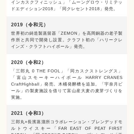
インカスクフィニッシュ」「ムーングロウ・リミテッ
ドエディション2018」「同クレセント2018」発売。
2019（令和元）
世界初の鋳造製蒸留器「ZEMON」を高岡銅器の老子製
作所と共同で開発し設置。クラフト初の「ハリークレ
インズ・クラフトハイボール」発売。
2020（令和2）
「三郎丸 0 THE FOOL」「同カスクストレングス」
「富山スモーキーハイボール HARRY CRANES
CraftHighball」発売。木桶発酵槽を追加。「宇奈月ビ
ール」の製麦施設を借りて富山産大麦の麦芽づくりを
実施。
2021（令和3）
三郎丸×長濱蒸溜所コラボレーション・ブレンデッドモ
ルトウイスキー「FAR EAST OF PEAT FIRST