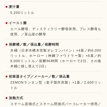
麦汁量
5,200リットル
イースト菌
エール酵母、ディスティラリー酵母併用。プレス酵母も
使用。／富山産の酵母
発酵槽／数／張込量／発酵時間
木桶（日本木槽木管製オレゴンパイン）×4基／約6,000
リットル、ホーロー（神鋼ファウドラー製）×6基／約
9,000リットル／発酵96時間（ホーローで2日、その後
木桶に移し替えて2日）
初留器タイプ／メーカー／数／張込量
ZEMONランタン型（老子製作所製）×1基／2,600リッ
トル
加熱方式
スチーム直噴式とスチーム間接式パーコレーター併用／