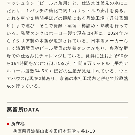
マッシュタン（ビールと兼用）と、仕込水は伏見の水にこ
だわり、１バッチの糖化で約１万リットルの麦汁を得る。
これを車で１時間半ほどの距離にある丹波工場（丹波蒸溜
所）まで運び、そこで発酵・蒸留・樽詰め・熟成を行って
いる。発酵タンクはホーロー製で現在は4基に、2024年か
らイタリア製の木製が追加されている。日本酒メーカーら
しく清酒酵母やビール酵母の培養タンクがあり、多彩な酵
母での仕込みにチャレンジしている。発酵にはおよそ90か
ら164時間をかけて行われるが、年間８万リットル（平均ア
ルコール度数64.5％）ほどの生産が見込まれている。ウェ
アハウスは現在2棟あり、京都の本社工場内と併せて貯蔵熟
成を行っている。
蒸留所DATA
所在地
兵庫県丹波篠山市今田町本荘堂ヶ谷1-19