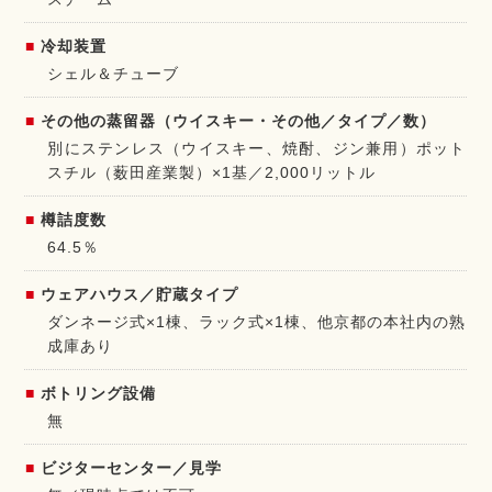
冷却装置
シェル＆チューブ
その他の蒸留器（ウイスキー・その他／タイプ／数）
別にステンレス（ウイスキー、焼酎、ジン兼用）ポット
スチル（薮田産業製）×1基／2,000リットル
樽詰度数
64.5％
ウェアハウス／貯蔵タイプ
ダンネージ式×1棟、ラック式×1棟、他京都の本社内の熟
成庫あり
ボトリング設備
無
ビジターセンター／見学