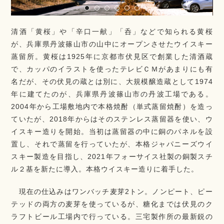
清酒「黄桜」や「辛口一献」「呑」などで知られる黄桜
が、兵庫県丹波篠山市の山中にオープンさせたウイスキー
蒸留所。黄桜は1925年に京都市伏見区で創業した清酒蔵
で、カッパのイラストを使ったテレビＣＭがあまりにも有
名だが、その伏見の蔵とは別に、大規模醸造蔵として1974
年に建てたのが、兵庫県丹波篠山市の丹波工場である。
2004年から工場敷地内で本格焼酎（単式蒸留焼酎）を造っ
ていたが、2018年からはそのステンレス蒸留器を使い、ウ
イスキー造りを開始。当初は蒸留器の中に銅のパネルを設
置し、それで蒸留を行っていたが、本格ジャパニーズウイ
スキー製造を目指し、2021年フォーサイス社製の銅製スチ
ル２基を新たに導入。本格ウイスキー造りに着手した。
現在の仕込みはワンバッチ麦芽2トン。ノンピート、ピー
テッドの両方の麦芽を使っているが、糖化までは伏見のク
ラフトビール工場内で行っている。三宅製作所の最新鋭の