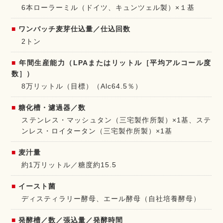
6本ローラーミル（ドイツ、キュンツェル製）×１基
ワンバッチ麦芽仕込量／仕込回数
2トン
年間生産能力（LPAまたはリットル［平均アルコール度
数］）
8万リットル（目標）（Alc64.5％）
糖化槽・濾過器／数
ステンレス・マッシュタン（三宅製作所製）×1基、ステ
ンレス・ロイタータン（三宅製作所製）×1基
麦汁量
約1万リットル／糖度約15.5
イースト菌
ディスティラリー酵母、エール酵母（自社培養酵母）
発酵槽／数／張込量／発酵時間