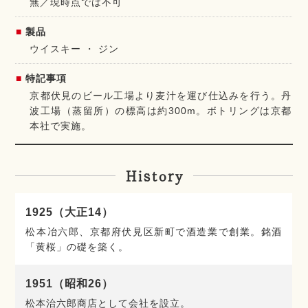
無／現時点では不可
製品
ウイスキー
ジン
特記事項
京都伏見のビール工場より麦汁を運び仕込みを行う。丹
波工場（蒸留所）の標高は約300m。ボトリングは京都
本社で実施。
History
1925（大正14）
松本冶六郎、京都府伏見区新町で酒造業で創業。銘酒
「黄桜」の礎を築く。
1951（昭和26）
松本治六郎商店として会社を設立。