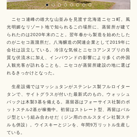
ニセコ連峰の雄大な山並みを見渡す北海道ニセコ町。風
光明媚なリゾート地で知られるこの場所に、蒸留所が建て
られたのは2020年末のこと。翌年春から製造を始めたした
のがニセコ蒸溜所だ。八海醸造の関連企業として2019年に
会社は設立している。冷涼な気候とニセコアンヌプリの良
質な伏流水に加え、インバウンドの影響により多くの外国
人観光客が訪れることも、ニセコが蒸留所建設の地に選ば
れるきっかけとなった。
生産設備ではマッシュタンがステンレス製フルロイター
タンで、サイトグラスが付いた最新式のもの。ウォッシュ
バックは木製3基を備える。蒸留器はフォーサイス社製のポ
ットスチル2基が稼働中。初留はストレート型、再留はバル
ジ型という組み合わせだ（ジン用のホルスタイン社製スチ
ルも併設）。ウイスキーとジンを、年間9万リットル生産し
ている。