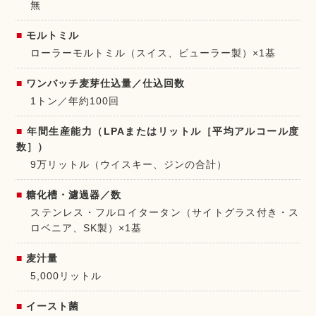
無
モルトミル
ローラーモルトミル（スイス、ビューラー製）×1基
ワンバッチ麦芽仕込量／仕込回数
1トン／年約100回
年間生産能力（LPAまたはリットル［平均アルコール度
数］）
9万リットル（ウイスキー、ジンの合計）
糖化槽・濾過器／数
ステンレス・フルロイタータン（サイトグラス付き・ス
ロベニア、SK製）×1基
麦汁量
5,000リットル
イースト菌