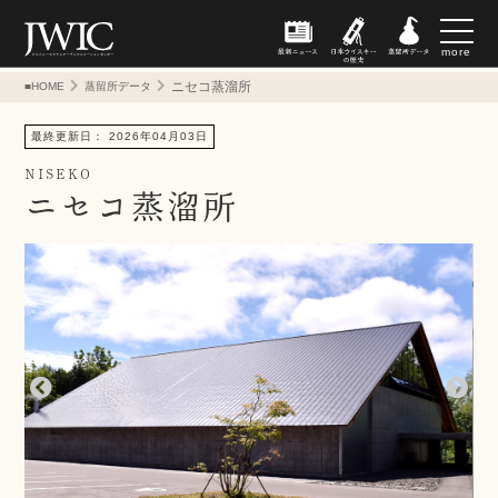
more
ニセコ蒸溜所
■HOME
蒸留所データ
最終更新日： 2026年04月03日
NISEKO
ニセコ蒸溜所