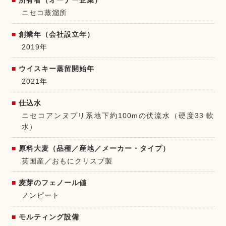
ニセコ蒸溜所
創業年（会社設立年）
2019年
ウイスキー蒸留開始年
2021年
仕込水
ニセコアンヌプリ系地下約100mの伏流水（硬度33 軟
水）
原料大麦（品種／産地／メーカー・タイプ）
英国産／おもにクリスプ製
麦芽のフェノール値
ノンピート
モルティング設備