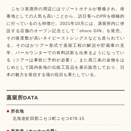
ニセコ蒸溜所の周辺にはリゾートホテルが整備され、保
養地としての人気も高いことから、訪日客へのPRを積極的
に行っているのも特徴だ。2021年10月には、蒸留所内に併
設する店舗のオープン記念として「ohoro GIN」を発売。
その後度数が高いネイビーストレングスなども造られてい
る。そのほかツアー形式で蒸留工程の解説や貯蔵庫の見
学、バーカウンターでの有料試飲も出来るようになってい
る（ツアーは事前に予約が必要）。また燕三条の金物をは
じめとして国内各地の伝統工芸品を展示販売しており、日
本の魅力を発信する場の役目も果たしている。
蒸留所DATA
所在地
北海道虻田郡ニセコ町ニセコ478-15
所有者（オーナー企業）