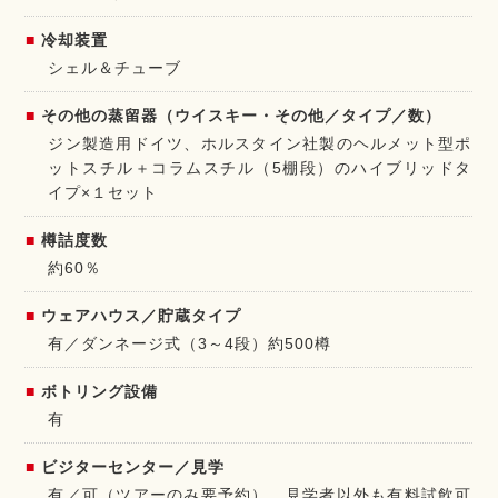
冷却装置
シェル＆チューブ
その他の蒸留器（ウイスキー・その他／タイプ／数）
ジン製造用ドイツ、ホルスタイン社製のヘルメット型ポ
ットスチル＋コラムスチル（5棚段）のハイブリッドタ
イプ×１セット
樽詰度数
約60％
ウェアハウス／貯蔵タイプ
有／ダンネージ式（3～4段）約500樽
ボトリング設備
有
ビジターセンター／見学
有／可（ツアーのみ要予約）、見学者以外も有料試飲可