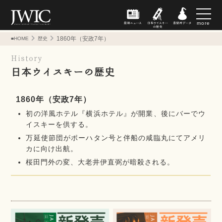
more
1860年（安政7年）
■HOME
歴史
History
日本ウイスキーの歴史
1860年（安政7年）
初の洋風ホテル『横浜ホテル』が開業、後にバーでウ
イスキーを供する。
万延使節団がポーハタン号と伴船の咸臨丸にてアメリ
カに向け出航。
桜田門外の変、大老井伊直弼が暗殺される。