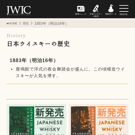
more
1883年（明治16年）
■HOME
歴史
History
日本ウイスキーの歴史
1883年（明治16年）
鹿鳴館で洋式の夜会舞踏会が盛んに。この頃模造ウイ
スキーが人気を博す。