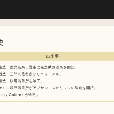
史
出来事
醸造、鹿児島県日置市に嘉之助蒸溜所を開設。
酒造、三郎丸蒸留所がリニューアル。
醸造、桜尾蒸留所を竣工。
ケミエ辰巳蒸留所がアブサン、スピリッツの製造を開始。
isky Galore』が創刊。