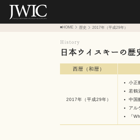
■HOME
歴史
2017年（平成29年）
History
日本ウイスキーの歴
西暦（和暦）
小正
若鶴
2017年（平成29年）
中国
アル
『Wh