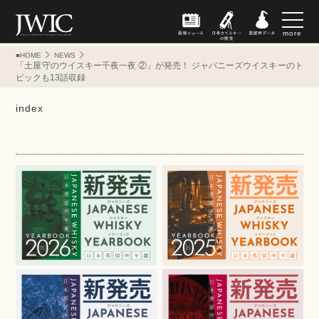
more
■HOME
NEWS
「土屋守のウイスキー千夜一夜 ②」が発売！ ジャパニーズウイスキーのト
ピックも13話収録
index