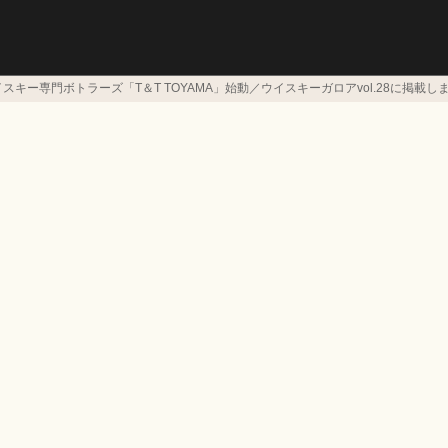
キー専門ボトラーズ「T＆T TOYAMA」始動／ウイスキーガロアvol.28に掲載し