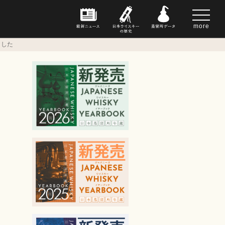
more
ました