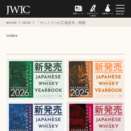
more
「サントリーの工場見学」再開
■HOME
NEWS
index