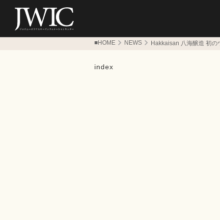
■HOME
NEWS
Hakkaisan 八海醸
index