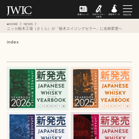
more
■HOME
NEWS
ニッカ栃木工場（さくら）が「栃木エイジングセラー」に名称変更へ
index