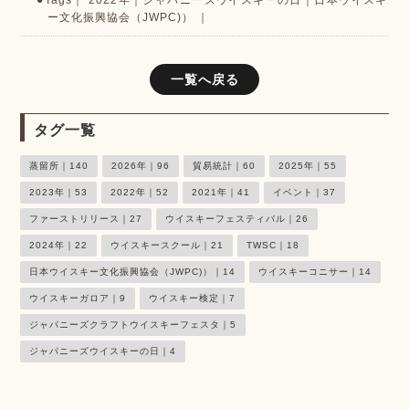
2022年
｜
ジャパニーズウイスキーの日
｜
日本ウイスキ
ー文化振興協会（JWPC)）
一覧へ戻る
タグ一覧
蒸留所｜
140
2026年｜
96
貿易統計｜
60
2025年｜
55
2023年｜
53
2022年｜
52
2021年｜
41
イベント｜
37
ファーストリリース｜
27
ウイスキーフェスティバル｜
26
2024年｜
22
ウイスキースクール｜
21
TWSC｜
18
日本ウイスキー文化振興協会（JWPC)）｜
14
ウイスキーコニサー｜
14
ウイスキーガロア｜
9
ウイスキー検定｜
7
ジャパニーズクラフトウイスキーフェスタ｜
5
ジャパニーズウイスキーの日｜
4