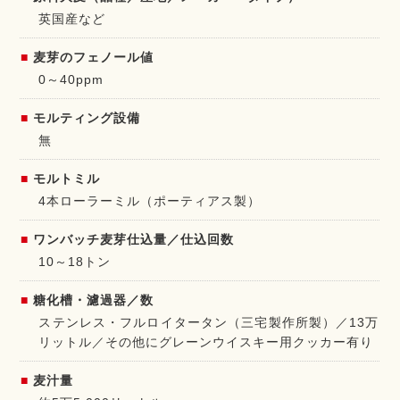
英国産など
麦芽のフェノール値
0～40ppm
モルティング設備
無
モルトミル
4本ローラーミル（ポーティアス製）
ワンバッチ麦芽仕込量／仕込回数
10～18トン
糖化槽・濾過器／数
ステンレス・フルロイタータン（三宅製作所製）／13万
リットル／その他にグレーンウイスキー用クッカー有り
麦汁量