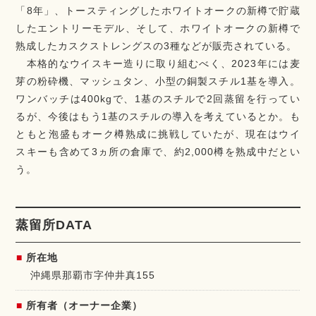
「8年」、トースティングしたホワイトオークの新樽で貯蔵
したエントリーモデル、そして、ホワイトオークの新樽で
熟成したカスクストレングスの3種などが販売されている。
本格的なウイスキー造りに取り組むべく、2023年には麦
芽の粉砕機、マッシュタン、小型の銅製スチル1基を導入。
ワンバッチは400kgで、1基のスチルで2回蒸留を行ってい
るが、今後はもう1基のスチルの導入を考えているとか。も
ともと泡盛もオーク樽熟成に挑戦していたが、現在はウイ
スキーも含めて3ヵ所の倉庫で、約2,000樽を熟成中だとい
う。
蒸留所DATA
所在地
沖縄県那覇市字仲井真155
所有者（オーナー企業）