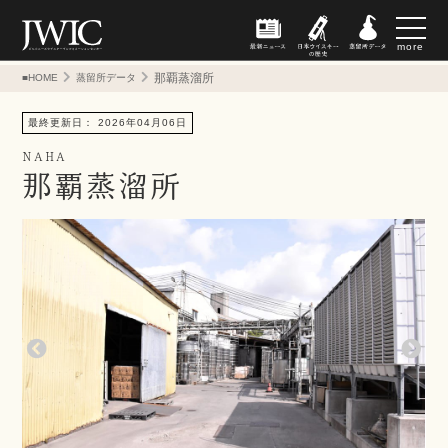
more
那覇蒸溜所
■HOME
蒸留所データ
最終更新日： 2026年04月06日
NAHA
那覇蒸溜所