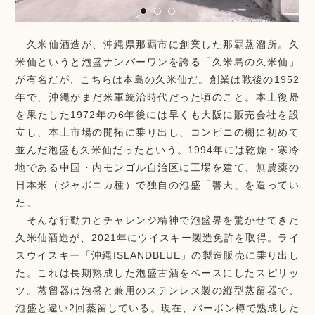
久米仙酒造が、沖縄県那覇市に創業した那覇蒸溜所。久
米仙というと泡盛ナンバーワンを誇る「久米島の久米仙」
が有名だが、こちらは本島の久米仙だ。創業は戦後の1952
年で、沖縄がまだ米軍統治時代だった頃のこと。本土復帰
を果たした1972年の6年後には早くも大阪に販売会社を設
立し、本土市場の開拓に乗り出し、コンビニの棚に初めて
並んだ泡盛も久米仙だったという。1994年には乾燥・寒冷
地である中国・内モンゴル自治区に工場を建て、無農薬の
日本米（ジャポニカ種）で独自の泡盛「響天」を造ってい
た。
そんな行動力とチャレンジ精神で泡盛界を驚かせてきた
久米仙酒造が、2021年にウイスキー製造免許を取得。ライ
スウイスキー「沖縄ISLANDBLUE」の製造販売に乗り出し
た。これは長期熟成した泡盛古酒をベースにしたスピリッ
ツ。蒸留器は泡盛と兼用のステンレス製の縦型蒸留器で、
泡盛と違い2回蒸留している。現在、バーボン樽で熟成した