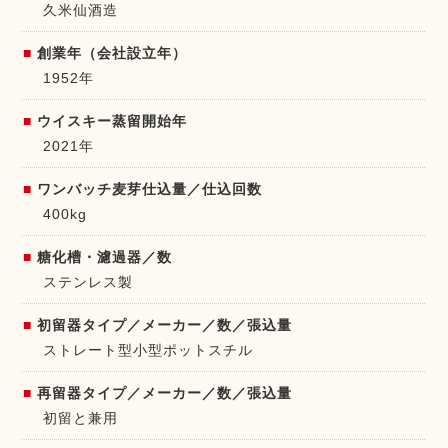
久米仙酒造
創業年（会社設立年）
1952年
ウイスキー蒸留開始年
2021年
ワンバッチ麦芽仕込量／仕込回数
400kg
糖化槽・濾過器／数
ステンレス製
初留器タイプ／メーカー／数／張込量
ストレート型小型ポットスチル
再留器タイプ／メーカー／数／張込量
初留と兼用